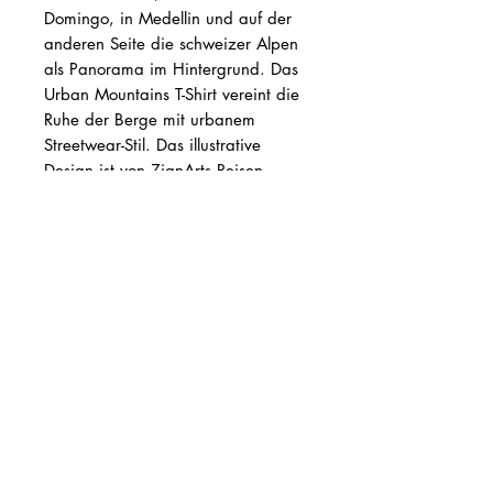
Domingo, in Medellin und auf der
anderen Seite die schweizer Alpen
als Panorama im Hintergrund. Das
Urban Mountains T-Shirt vereint die
Ruhe der Berge mit urbanem
Streetwear-Stil. Das illustrative
Design ist von ZjanArts Reisen
inspiriert und bringt ein Stück
Fernweh in den Alltag – lässig,
ausdrucksstark, echt.
Zurück zum Shop
Follow ZjanART