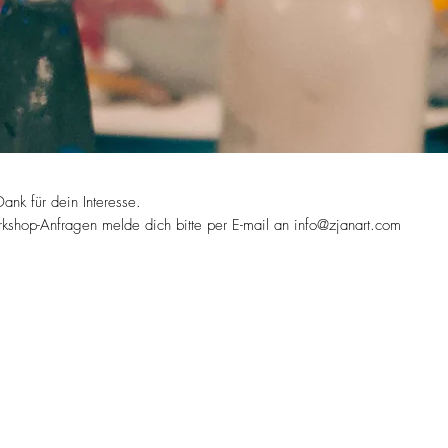
Dank für dein Interesse.
kshop-Anfragen melde dich bitte per E-mail an
info@zjanart.com